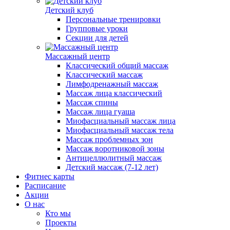
Детский клуб
Персональные тренировки
Групповые уроки
Секции для детей
Массажный центр
Классический общий массаж
Классический массаж
Лимфодренажный массаж
Массаж лица классический
Массаж спины
Массаж лица гуаша
Миофасциальный массаж лица
Миофасциальный массаж тела
Массаж проблемных зон
Массаж воротниковой зоны
Антицеллюлитный массаж
Детский массаж (7-12 лет)
Фитнес карты
Расписание
Акции
О нас
Кто мы
Проекты