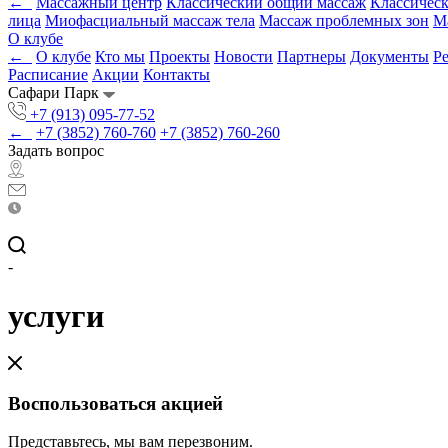
←
Массажный центр
Классический общий массаж
Классичес
лица
Миофасциальный массаж тела
Массаж проблемных зон
М
О клубе
←
О клубе
Кто мы
Проекты
Новости
Партнеры
Документы
Р
Расписание
Акции
Контакты
Сафари Парк
+7 (913) 095-77-52
←
+7 (3852) 760-760
+7 (3852) 760-260
Задать вопрос
-
услуги
Воспользоваться акцией
Представьтесь, мы вам перезвоним.