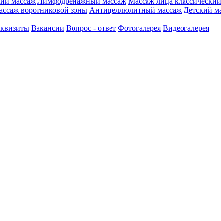
кий массаж
Лимфодренажный массаж
Массаж лица классический
ассаж воротниковой зоны
Антицеллюлитный массаж
Детский ма
еквизиты
Вакансии
Вопрос - ответ
Фотогалерея
Видеогалерея