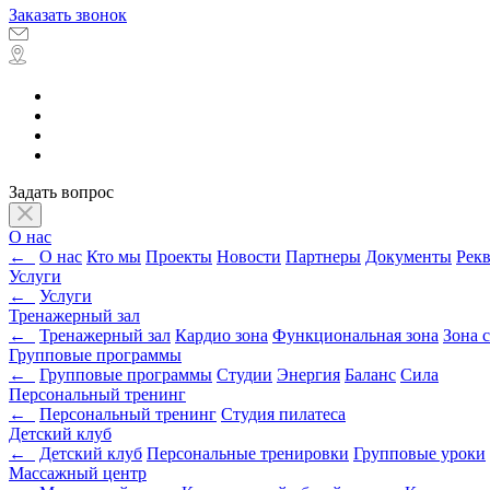
Заказать звонок
Задать вопрос
О нас
←
О нас
Кто мы
Проекты
Новости
Партнеры
Документы
Рек
Услуги
←
Услуги
Тренажерный зал
←
Тренажерный зал
Кардио зона
Функциональная зона
Зона 
Групповые программы
←
Групповые программы
Студии
Энергия
Баланс
Сила
Персональный тренинг
←
Персональный тренинг
Студия пилатеса
Детский клуб
←
Детский клуб
Персональные тренировки
Групповые уроки
Массажный центр