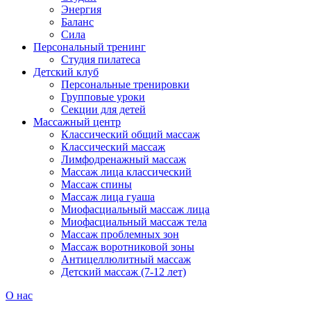
Энергия
Баланс
Сила
Персональный тренинг
Студия пилатеса
Детский клуб
Персональные тренировки
Групповые уроки
Секции для детей
Массажный центр
Классический общий массаж
Классический массаж
Лимфодренажный массаж
Массаж лица классический
Массаж спины
Массаж лица гуаша
Миофасциальный массаж лица
Миофасциальный массаж тела
Массаж проблемных зон
Массаж воротниковой зоны
Антицеллюлитный массаж
Детский массаж (7-12 лет)
О нас