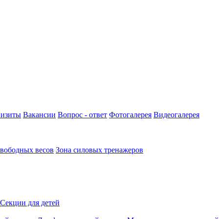
визиты
Вакансии
Вопрос - ответ
Фотогалерея
Видеогалерея
свободных весов
Зона силовых тренажеров
Секции для детей